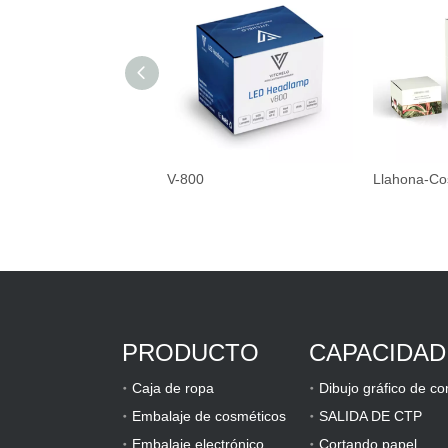
V-800
Llahona-Co
PRODUCTO
CAPACIDAD
Caja de ropa
Embalaje de cosméticos
SALIDA DE CTP
Embalaje electrónico
Cortando papel