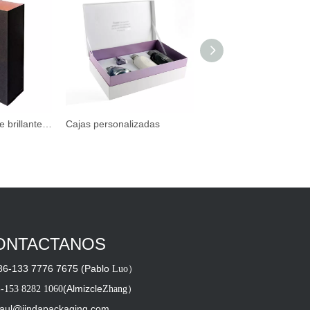
Cajas de embalaje brillante-loción
Cajas personalizadas
ONTACTANOS
86-133 7776 7675 (Pablo
）
Luo
-
(Almizcle
）
153
8282
1060
Zhang
aul@jindapackaging.com