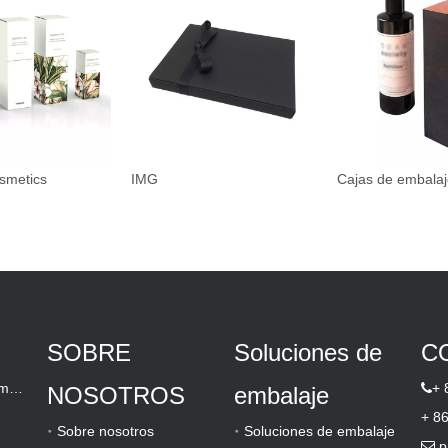
smetics
IMG
SOBRE
Soluciones de
C
Dibujo gráfico de computadora
+ 

NOSOTROS
embalaje
+ 86
Sobre nosotros
Soluciones de embalaje
p
